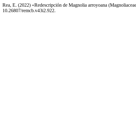
Rea, E. (2022) «Redescripción de Magnolia arroyoana (Magnoliaceae)
10.26807/remcb.v43i2.922.