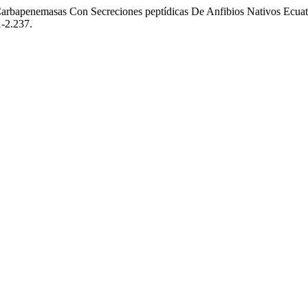
e Carbapenemasas Con Secreciones peptídicas De Anfibios Nativos Ecua
1-2.237.