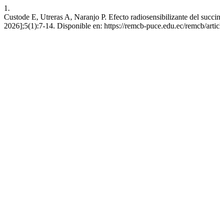
1.
Custode E, Utreras A, Naranjo P. Efecto radiosensibilizante del succi
2026];5(1):7-14. Disponible en: https://remcb-puce.edu.ec/remcb/arti