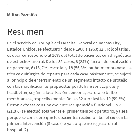
Contenido
Milton Pazmiño
principal
Resumen
del
En el servicio de Urología del Hospital General de Kansas City,
artículo
Estados Unidos, se efectuaron desde 1960 a 1963; 32 uroloplastias,
es decir correspondió al 10% del total de pacientes con diagnóstico
de estrechez uretral. De los 32 casos, 8 (25%) fueron de localización
de peneona, 6 (18, 7%) escrotal y 18 (56,3%) bulbo-membranasa. La
técnica quirúrgica de reparto para cada caso básicamente, se sujetó
al principio de enterramiento de un segmento intacto de urotelio,
con las modificaciones propuestas por Johansson, Lapides y
Leadbetter, según la localización peneona, escrotal o bulbo-
membranasa, respectivamente. De las 32 uroplastias, 19 (59,3%)
fueron exítosas con una exelente recuperación funcional. En 7
(21,8%) se efectuó solamente el primer tiempo operatorio, ya sea
porque se consideró que los pacientes recibieron beneficio con la
primera intervención (5 casos) o ya porque no regresaron al
hospital (2).