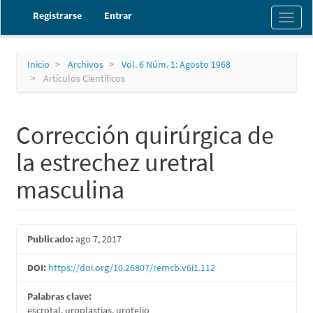
Navegación
Registrarse
Entrar
Toggl
principal
naviga
Contenido
principal
Barra
Inicio
Archivos
Vol. 6 Núm. 1: Agosto 1968
lateral
Artículos Científicos
Corrección quirúrgica de
la estrechez uretral
masculina
Barra
Publicado:
ago 7, 2017
lateral
DOI:
https://doi.org/10.26807/remcb.v6i1.112
del
Palabras clave:
artículo
escrotal, uroplastias, urotelio