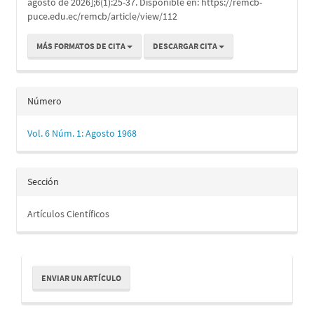
agosto de 2026];6(1):25-37. Disponible en: https://remcb-
puce.edu.ec/remcb/article/view/112
MÁS FORMATOS DE CITA
DESCARGAR CITA
Número
Vol. 6 Núm. 1: Agosto 1968
Sección
Artículos Científicos
Enviar
ENVIAR UN ARTÍCULO
un
artículo