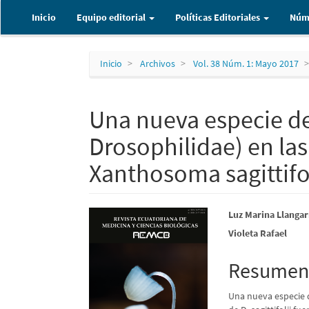
Navegación
Inicio
Equipo editorial
Políticas Editoriales
Núm
principal
Contenido
principal
Barra
Inicio
Archivos
Vol. 38 Núm. 1: Mayo 2017
lateral
Una nueva especie de
Drosophilidae) en las
Xanthosoma sagittifo
Barra
Contenid
Luz Marina Llangar
Violeta Rafael
lateral
principal
del
del
Resume
artículo
artículo
Una nueva especie de