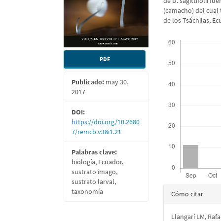
de D. sagittifolii f
(camacho) del cual 
de los Tsáchilas, Ec
Descargas
PDF
Publicado:
may 30,
2017
DOI:
https://doi.org/10.2680
7/remcb.v38i1.21
Palabras clave:
biología, Ecuador,
sustrato imago,
sustrato larval,
Detalles
taxonomía
Cómo citar
del
Llangarí LM, Rafa