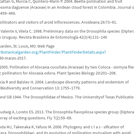
attan G, Murcia C, Quintero-Marín P. 2004. Beetle pollination and fruit
osoma daguense (Araceae) in an Andean cloud forest in Colombia. Journal o
:459–469.
llinators and visitors of aroid inflorescences. Aroideana 26:73–91.
Valente V, Vilela C. 1998. Preliminary data on the Drosophila species (Dipter
 Uruguay. Revista Brasileira de Entomología 42(3/4):131–140
Garden, St. Louis, MO. Web Page
ibotanicalgarden.org/PlantFinder/PlantFinderDetails.aspx?
 30-marzo-2017.
2005. Pollination of Alocasia cucullata (Araceae) by two Coloca - siomyia flie
c pollinators for Alocasia odora. Plant Species Biology 20:201–208.
ia R and Balslev H. 2004. Landscape diversity patterns and endemism of
 Biodiversity and Conservation 13: 1755–1779.
and GB 1944. The Drosophilidae of Mexico. The Universityof Texas Publicati
Ludwig A, Loreto ES. 2013. The Drosophila flavopilosa species group (Diptera
rray of exciting questions. Fly 7(2):59–69.
oda MJ, Takenaka K, Yafuso M. 2006. Phylogeny and c l a s - sification of
era, Drosophilidae), and its evolution of pollination mutualism with aroid