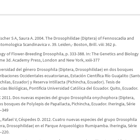
 Escher S A, Saura A. 2004. The Drosophilidae (Diptera) of Fennoscadia and
mologica Scandinavica v. 39. Leiden,- Boston, Brill. viii: 362 p.
logy of Flower-Breeding Drosophila, p. 333-388. In: The Genetics and Biology
me 3d. Academy Press, London and New York, xxiii-377
versidad del género Drosophila (Diptera, Drosophilidae) en dos bosques
ribaciones Occidentales ecuatorianas, Estación Científica Río Guajalito (Sant
ilas, Ecuador) y Reserva Intillacta (Pichincha, Ecuador). Tesis de
cias Biológicas, Pontificia Universidad Católica del Ecuador. Quito, Ecuador.
V. 2011. Dos nuevas especies del grupo Drosophila onychophora (Diptera,
os bosques de Polylepis de Papallacta, Pichincha, Ecuador. Iheringia, Série
2–349
., Rafael V, Céspedes D. 2012. Cuatro nuevas especies del grupo Drosophila
ra, Drosophilidae) en el Parque Arqueológico Rumipamba. Iheringia, Série
–220.