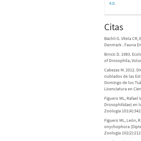
4.0
.
Citas
Bächli G. Vilela CR,
Denmark . Fauna Ento
Brncic D. 1983. Eco
of Drosophila, Volu
Cabezas M. 2012. Di
nublados de las Est
Domingo de los Tsách
Licenciatura en Cien
Figuero ML, Rafael 
Drosophilidae) en l
Zoologia 101(4):34
Figuero ML, León, R
onychophora (Dipte
Zoologia 102(2):212