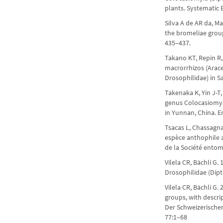
plants. Systematic
Silva A de AR da, M
the bromeliae group 
435–437.
Takano KT, Repin R
macrorrhizos (Arac
Drosophilidae) in S
Takenaka K, Yin J-T
genus Colocasiomyia
in Yunnan, China. E
Tsacas L, Chassagna
espèce anthophile 
de la Société entom
Vilela CR, Bächli G
Drosophilidae (Dipt
Vilela CR, Bächli G.
groups, with descrip
Der Schweizerische
77:1–68