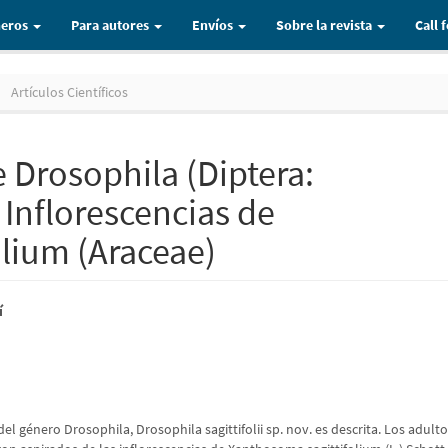
eros
Para autores
Envíos
Sobre la revista
Call 
Artículos Científicos
 Drosophila (Diptera:
 Inflorescencias de
lium (Araceae)
o
í
n
l género Drosophila, Drosophila sagittifolii sp. nov. es descrita. Los adult