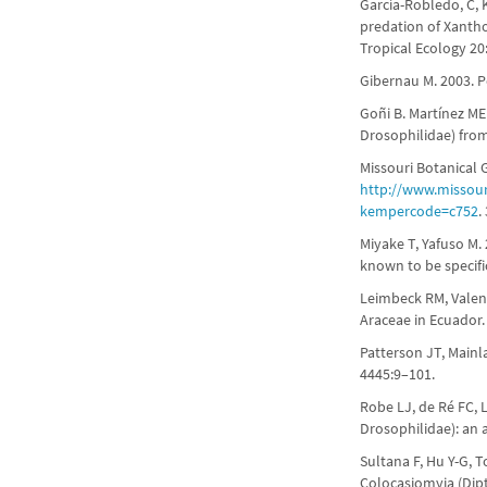
García-Robledo, C, K
predation of Xanth
Tropical Ecology 20
Gibernau M. 2003. Po
Goñi B. Martínez ME 
Drosophilidae) from
Missouri Botanical 
http://www.missour
kempercode=c752
.
Miyake T, Yafuso M. 
known to be specifi
Leimbeck RM, Valenc
Araceae in Ecuador.
Patterson JT, Mainl
4445:9–101.
Robe LJ, de Ré FC, 
Drosophilidae): an a
Sultana F, Hu Y-G, T
Colocasiomyia (Dipt