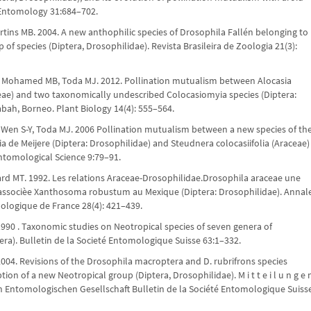
 Entomology 31:684–702.
artins MB. 2004. A new anthophilic species of Drosophila Fallén belonging to
of species (Diptera, Drosophilidae). Revista Brasileira de Zoologia 21(3):
, Mohamed MB, Toda MJ. 2012. Pollination mutualism between Alocasia
eae) and two taxonomically undescribed Colocasiomyia species (Diptera:
abah, Borneo. Plant Biology 14(4): 555–564.
, Wen S-Y, Toda MJ. 2006 Pollination mutualism between a new species of th
 de Meijere (Diptera: Drosophilidae) and Steudnera colocasiifolia (Araceae)
ntomological Science 9:79–91.
rd MT. 1992. Les relations Araceae-Drosophilidae.Drosophila araceae une
associèe Xanthosoma robustum au Mexique (Diptera: Drosophilidae). Annal
ologique de France 28(4): 421–439.
. 1990 . Taxonomic studies on Neotropical species of seven genera of
era). Bulletin de la Societé Entomologique Suisse 63:1–332.
 2004. Revisions of the Drosophila macroptera and D. rubrifrons species
tion of a new Neotropical group (Diptera, Drosophilidae). M i t t e i l u n g e 
n Entomologischen Gesellschaft Bulletin de la Société Entomologique Suiss