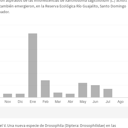
ueron aspirados de las inflorescencias de Xanthosoma sagittifolium (L.) Schott
también emergieron, en la Reserva Ecológica Río Guajalito, Santo Domingo
uador.
el V. Una nueva especie de Drosophila (Diptera: Drosophilidae) en las