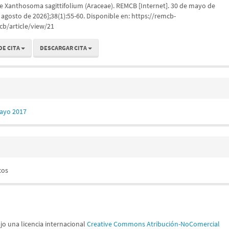
de Xanthosoma sagittifolium (Araceae). REMCB [Internet]. 30 de mayo de
 agosto de 2026];38(1):55-60. Disponible en: https://remcb-
b/article/view/21
DE CITA
DESCARGAR CITA
Mayo 2017
cos
jo una licencia internacional
Creative Commons Atribución-NoComercial