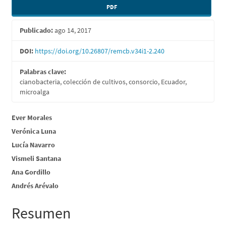
Barra
PDF
lateral
Publicado:
ago 14, 2017
del
artículo
DOI:
https://doi.org/10.26807/remcb.v34i1-2.240
Palabras clave:
cianobacteria, colección de cultivos, consorcio, Ecuador,
microalga
Contenido
Ever Morales
Verónica Luna
principal
Lucía Navarro
del
Vismeli Santana
artículo
Ana Gordillo
Andrés Arévalo
Resumen