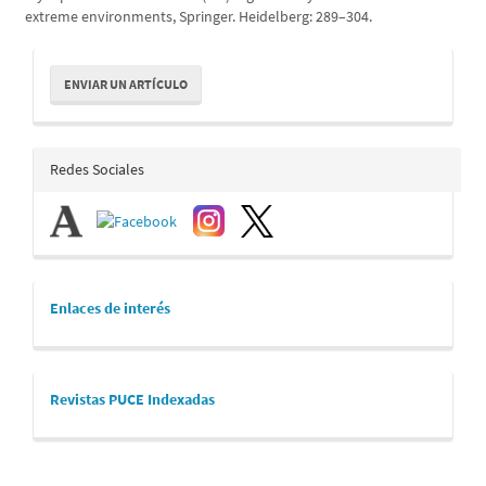
extreme environments, Springer. Heidelberg: 289–304.
Enviar
ENVIAR UN ARTÍCULO
un
artículo
redes_sociales
Redes Sociales
links
Enlaces de interés
revistaspuce
Revistas PUCE Indexadas