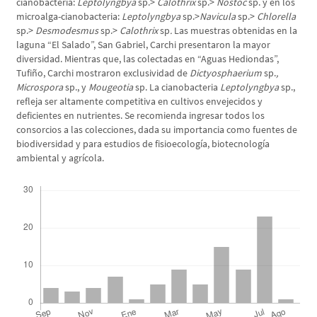
cianobacteria:
Leptolyngbya
sp.>
Calothrix
sp.>
Nostoc
sp. y en los
microalga-cianobacteria:
Leptolyngbya
sp.>
Navicula
sp.>
Chlorella
sp.>
Desmodesmus
sp.>
Calothrix
sp
.
Las muestras obtenidas en la
laguna “El Salado”, San Gabriel, Carchi presentaron la mayor
diversidad. Mientras que, las colectadas en “Aguas Hediondas”,
Tufiño, Carchi mostraron exclusividad de
Dictyosphaerium
sp.
,
Microspora
sp., y
Mougeotia
sp. La cianobacteria
Leptolyngbya
sp.,
refleja ser altamente competitiva en cultivos envejecidos y
deficientes en nutrientes. Se recomienda ingresar todos los
consorcios a las colecciones, dada su importancia como fuentes de
biodiversidad y para estudios de fisioecología, biotecnología
ambiental y agrícola.
Descargas