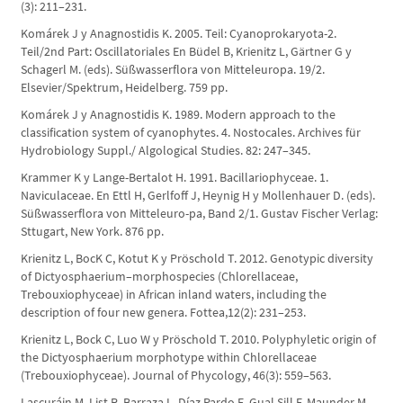
(3): 211–231.
Komárek J y Anagnostidis K. 2005. Teil: Cyanoprokaryota-2.
Teil/2nd Part: Oscillatoriales En Büdel B, Krienitz L, Gärtner G y
Schagerl M. (eds). Süßwasserflora von Mitteleuropa. 19/2.
Elsevier/Spektrum, Heidelberg. 759 pp.
Komárek J y Anagnostidis K. 1989. Modern approach to the
classification system of cyanophytes. 4. Nostocales. Archives für
Hydrobiology Suppl./ Algological Studies. 82: 247–345.
Krammer K y Lange-Bertalot H. 1991. Bacillariophyceae. 1.
Naviculaceae. En Ettl H, Gerlfoff J, Heynig H y Mollenhauer D. (eds).
Süßwasserflora von Mitteleuro-pa, Band 2/1. Gustav Fischer Verlag:
Sttugart, New York. 876 pp.
Krienitz L, BocK C, Kotut K y Pröschold T. 2012. Genotypic diversity
of Dictyosphaerium–morphospecies (Chlorellaceae,
Trebouxiophyceae) in African inland waters, including the
description of four new genera. Fottea,12(2): 231–253.
Krienitz L, Bock C, Luo W y Pröschold T. 2010. Polyphyletic origin of
the Dictyosphaerium morphotype within Chlorellaceae
(Trebouxiophyceae). Journal of Phycology, 46(3): 559–563.
Lascuráin M, List R, Barraza L, Díaz Pardo E, Gual Sill F, Maunder M,