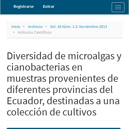
Navegación
Registrarse
Entrar
Toggl
principal
naviga
Contenido
principal
Barra
Inicio
Archivos
Vol. 34 Núm. 1-2: Noviembre 2013
lateral
Artículos Científicos
Diversidad de microalgas y
cianobacterias en
muestras provenientes de
diferentes provincias del
Ecuador, destinadas a una
colección de cultivos