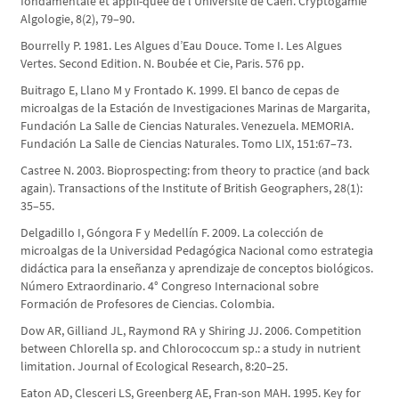
fondamentale et appli-quée de l’Université de Caen. Cryptogamie
Algologie, 8(2), 79–90.
Bourrelly P. 1981. Les Algues d’Eau Douce. Tome I. Les Algues
Vertes. Second Edition. N. Boubée et Cie, Paris. 576 pp.
Buitrago E, Llano M y Frontado K. 1999. El banco de cepas de
microalgas de la Estación de Investigaciones Marinas de Margarita,
Fundación La Salle de Ciencias Naturales. Venezuela. MEMORIA.
Fundación La Salle de Ciencias Naturales. Tomo LIX, 151:67–73.
Castree N. 2003. Bioprospecting: from theory to practice (and back
again). Transactions of the Institute of British Geographers, 28(1):
35–55.
Delgadillo I, Góngora F y Medellín F. 2009. La colección de
microalgas de la Universidad Pedagógica Nacional como estrategia
didáctica para la enseñanza y aprendizaje de conceptos biológicos.
Número Extraordinario. 4° Congreso Internacional sobre
Formación de Profesores de Ciencias. Colombia.
Dow AR, Gilliand JL, Raymond RA y Shiring JJ. 2006. Competition
between Chlorella sp. and Chlorococcum sp.: a study in nutrient
limitation. Journal of Ecological Research, 8:20–25.
Eaton AD, Clesceri LS, Greenberg AE, Fran-son MAH. 1995. Key for