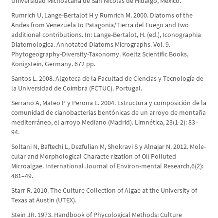
Universidad Michoacana de San Nicolás de Hidalgo, México.
Rumrich U, Lange-Bertalot H y Rumrich M. 2000. Diatoms of the
Andes from Venezuela to Patagonia/Tierra del Fuego and two
additional contributions. In: Lange-Bertalot, H. (ed.), Iconographia
Diatomologica. Annotated Diatoms Micrographs. Vol. 9.
Phytogeography-Diversity-Taxonomy. Koeltz Scientific Books,
Königstein, Germany. 672 pp.
Santos L. 2008. Algoteca de la Facultad de Ciencias y Tecnología de
la Universidad de Coimbra (FCTUC). Portugal.
Serrano A, Mateo P y Perona E. 2004. Estructura y composición de la
comunidad de cianobacterias bentónicas de un arroyo de montaña
mediterráneo, el arroyo Mediano (Madrid). Limnética, 23(1-2): 83–
94.
Soltani N, Baftechi L, Dezfulian M, Shokravi S y Alnajar N. 2012. Mole-
cular and Morphological Characte-rization of Oil Polluted
Microalgae. International Journal of Environ-mental Research,6(2):
481–49.
Starr R. 2010. The Culture Collection of Algae at the University of
Texas at Austin (UTEX).
Stein JR. 1973. Handbook of Phycological Methods: Culture