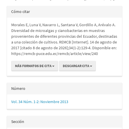
Detalles
Cómo citar
del
Morales E, Luna V, Navarro L, Santana V, Gordillo A, Arévalo A.
artículo
Diversidad de microalgas y cianobacterias en muestras
provenientes de diferentes provincias del Ecuador, destinadas
a una colección de cultivos. REMCB [Internet]. 14 de agosto de
2017 [citado 8 de agosto de 2026];34(1-2):129-4. Disponible en:
https://remcb-puce.edu.ec/remcb/article/view/240
MÁS FORMATOS DE CITA
DESCARGAR CITA
Número
Vol. 34 Núm. 1-2: Noviembre 2013
Sección