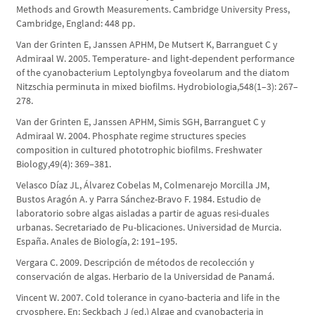
Methods and Growth Measurements. Cambridge University Press,
Cambridge, England: 448 pp.
Van der Grinten E, Janssen APHM, De Mutsert K, Barranguet C y
Admiraal W. 2005. Temperature- and light-dependent performance
of the cyanobacterium Leptolyngbya foveolarum and the diatom
Nitzschia perminuta in mixed biofilms. Hydrobiologia,548(1–3): 267–
278.
Van der Grinten E, Janssen APHM, Simis SGH, Barranguet C y
Admiraal W. 2004. Phosphate regime structures species
composition in cultured phototrophic biofilms. Freshwater
Biology,49(4): 369–381.
Velasco Díaz JL, Álvarez Cobelas M, Colmenarejo Morcilla JM,
Bustos Aragón A. y Parra Sánchez-Bravo F. 1984. Estudio de
laboratorio sobre algas aisladas a partir de aguas resi-duales
urbanas. Secretariado de Pu-blicaciones. Universidad de Murcia.
España. Anales de Biología, 2: 191–195.
Vergara C. 2009. Descripción de métodos de recolección y
conservación de algas. Herbario de la Universidad de Panamá.
Vincent W. 2007. Cold tolerance in cyano-bacteria and life in the
cryosphere. En: Seckbach J (ed.) Algae and cyanobacteria in