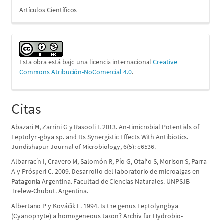
Artículos Científicos
Esta obra está bajo una licencia internacional
Creative
Commons Atribución-NoComercial 4.0
.
Citas
Abazari M, Zarrini G y Rasooli I. 2013. An-timicrobial Potentials of
Leptolyn-gbya sp. and Its Synergistic Effects With Antibiotics.
Jundishapur Journal of Microbiology, 6(5): e6536.
Albarracín I, Cravero M, Salomón R, Pío G, Otaño S, Morison S, Parra
A y Prósperi C. 2009. Desarrollo del laboratorio de microalgas en
Patagonia Argentina. Facultad de Ciencias Naturales. UNPSJB
Trelew-Chubut. Argentina.
Albertano P y Kováčik L. 1994. Is the genus Leptolyngbya
(Cyanophyte) a homogeneous taxon? Archiv für Hydrobio-