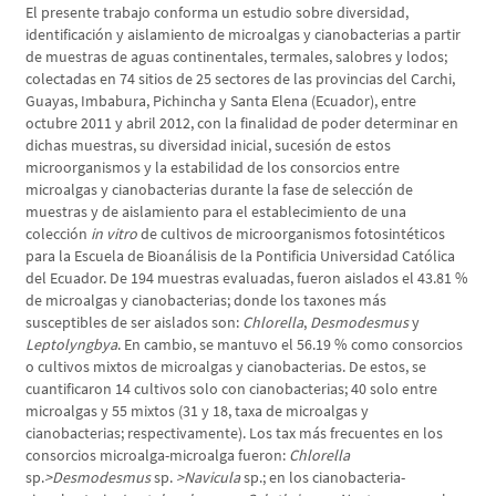
El presente trabajo conforma un estudio sobre diversidad,
identificación y aislamiento de microalgas y cianobacterias a partir
de muestras de aguas continentales, termales, salobres y lodos;
colectadas en 74 sitios de 25 sectores de las provincias del Carchi,
Guayas, Imbabura, Pichincha y Santa Elena (Ecuador), entre
octubre 2011 y abril 2012, con la finalidad de poder determinar en
dichas muestras, su diversidad inicial, sucesión de estos
microorganismos y la estabilidad de los consorcios entre
microalgas y cianobacterias durante la fase de selección de
muestras y de aislamiento para el establecimiento de una
colección
in vitro
de cultivos de microorganismos fotosintéticos
para la Escuela de Bioanálisis de la Pontificia Universidad Católica
del Ecuador. De 194 muestras evaluadas, fueron aislados el 43.81 %
de microalgas y cianobacterias; donde los taxones más
susceptibles de ser aislados son:
Chlorella
,
Desmodesmus
y
Leptolyngbya
. En cambio, se mantuvo el 56.19 % como consorcios
o cultivos mixtos de microalgas y cianobacterias. De estos, se
cuantificaron 14 cultivos solo con cianobacterias; 40 solo entre
microalgas y 55 mixtos (31 y 18, taxa de microalgas y
cianobacterias; respectivamente). Los tax más frecuentes en los
consorcios microalga-microalga fueron:
Chlorella
sp.
>Desmodesmus
sp.
>Navicula
sp.; en los cianobacteria-