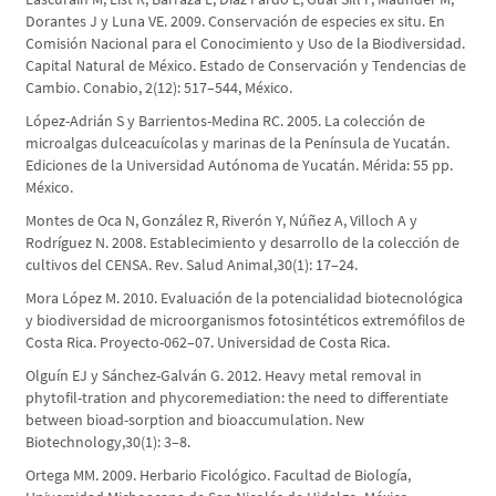
Dorantes J y Luna VE. 2009. Conservación de especies ex situ. En
Comisión Nacional para el Conocimiento y Uso de la Biodiversidad.
Capital Natural de México. Estado de Conservación y Tendencias de
Cambio. Conabio, 2(12): 517–544, México.
López-Adrián S y Barrientos-Medina RC. 2005. La colección de
microalgas dulceacuícolas y marinas de la Península de Yucatán.
Ediciones de la Universidad Autónoma de Yucatán. Mérida: 55 pp.
México.
Montes de Oca N, González R, Riverón Y, Núñez A, Villoch A y
Rodríguez N. 2008. Establecimiento y desarrollo de la colección de
cultivos del CENSA. Rev. Salud Animal,30(1): 17–24.
Mora López M. 2010. Evaluación de la potencialidad biotecnológica
y biodiversidad de microorganismos fotosintéticos extremófilos de
Costa Rica. Proyecto-062–07. Universidad de Costa Rica.
Olguín EJ y Sánchez-Galván G. 2012. Heavy metal removal in
phytofil-tration and phycoremediation: the need to differentiate
between bioad-sorption and bioaccumulation. New
Biotechnology,30(1): 3–8.
Ortega MM. 2009. Herbario Ficológico. Facultad de Biología,