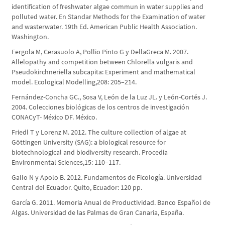
identification of freshwater algae commun in water supplies and
polluted water. En Standar Methods for the Examination of water
and wasterwater. 19th Ed. American Public Health Association.
Washington.
Fergola M, Cerasuolo A, Pollio Pinto G y DellaGreca M. 2007.
Allelopathy and competition between Chlorella vulgaris and
Pseudokirchneriella subcapita: Experiment and mathematical
model. Ecological Modelling,208: 205–214.
Fernández-Concha GC., Sosa V, León de la Luz JL. y León-Cortés J.
2004. Colecciones biológicas de los centros de investigación
CONACyT- México DF. México.
Friedl T y Lorenz M. 2012. The culture collection of algae at
Göttingen University (SAG): a biological resource for
biotechnological and biodiversity research. Procedia
Environmental Sciences,15: 110–117.
Gallo N y Apolo B. 2012. Fundamentos de Ficología. Universidad
Central del Ecuador. Quito, Ecuador: 120 pp.
García G. 2011. Memoria Anual de Productividad. Banco Español de
Algas. Universidad de las Palmas de Gran Canaria, España.