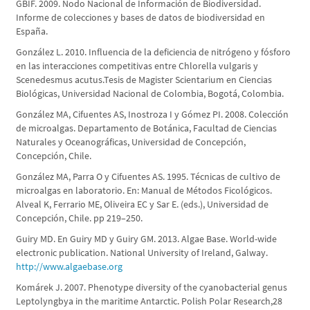
GBIF. 2009. Nodo Nacional de Información de Biodiversidad.
Informe de colecciones y bases de datos de biodiversidad en
España.
González L. 2010. Influencia de la deficiencia de nitrógeno y fósforo
en las interacciones competitivas entre Chlorella vulgaris y
Scenedesmus acutus.Tesis de Magister Scientarium en Ciencias
Biológicas, Universidad Nacional de Colombia, Bogotá, Colombia.
González MA, Cifuentes AS, Inostroza I y Gómez PI. 2008. Colección
de microalgas. Departamento de Botánica, Facultad de Ciencias
Naturales y Oceanográficas, Universidad de Concepción,
Concepción, Chile.
González MA, Parra O y Cifuentes AS. 1995. Técnicas de cultivo de
microalgas en laboratorio. En: Manual de Métodos Ficológicos.
Alveal K, Ferrario ME, Oliveira EC y Sar E. (eds.), Universidad de
Concepción, Chile. pp 219–250.
Guiry MD. En Guiry MD y Guiry GM. 2013. Algae Base. World-wide
electronic publication. National University of Ireland, Galway.
http://www.algaebase.org
Komárek J. 2007. Phenotype diversity of the cyanobacterial genus
Leptolyngbya in the maritime Antarctic. Polish Polar Research,28