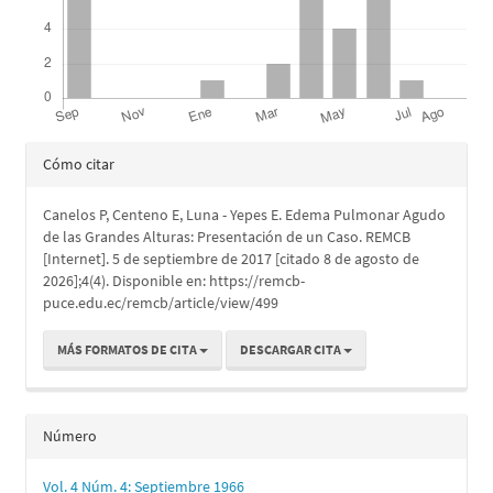
Detalles
Cómo citar
del
Canelos P, Centeno E, Luna - Yepes E. Edema Pulmonar Agudo
artículo
de las Grandes Alturas: Presentación de un Caso. REMCB
[Internet]. 5 de septiembre de 2017 [citado 8 de agosto de
2026];4(4). Disponible en: https://remcb-
puce.edu.ec/remcb/article/view/499
MÁS FORMATOS DE CITA
DESCARGAR CITA
Número
Vol. 4 Núm. 4: Septiembre 1966