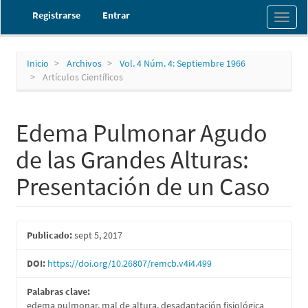
Navegación
Registrarse
Entrar
Toggl
principal
naviga
Contenido
principal
Barra
Inicio
Archivos
Vol. 4 Núm. 4: Septiembre 1966
lateral
Artículos Científicos
Edema Pulmonar Agudo
de las Grandes Alturas:
Presentación de un Caso
Barra
Publicado:
sept 5, 2017
lateral
DOI:
https://doi.org/10.26807/remcb.v4i4.499
del
Palabras clave:
artículo
edema pulmonar, mal de altura, desadaptación fisiológica