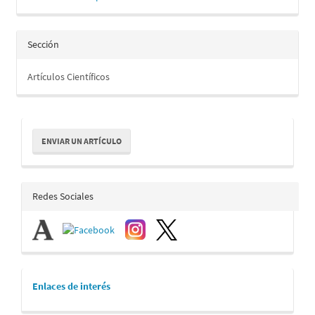
Sección
Artículos Científicos
Enviar
ENVIAR UN ARTÍCULO
un
artículo
redes_sociales
Redes Sociales
links
Enlaces de interés