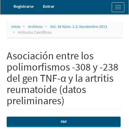
Navegación
Registrarse
Entrar
Toggl
principal
naviga
Contenido
principal
Barra
Inicio
Archivos
Vol. 34 Núm. 1-2: Noviembre 2013
lateral
Artículos Científicos
Asociación entre los
polimorfismos -308 y -238
del gen TNF-α y la artritis
reumatoide (datos
preliminares)
Barra
PDF