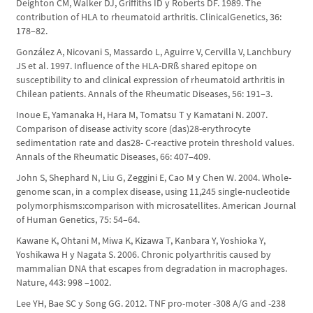
Deighton CM, Walker DJ, Griffiths ID y Roberts DF. 1989. The
contribution of HLA to rheumatoid arthritis. ClinicalGenetics, 36:
178–82.
González A, Nicovani S, Massardo L, Aguirre V, Cervilla V, Lanchbury
JS et al. 1997. Influence of the HLA-DRß shared epitope on
susceptibility to and clinical expression of rheumatoid arthritis in
Chilean patients. Annals of the Rheumatic Diseases, 56: 191–3.
Inoue E, Yamanaka H, Hara M, Tomatsu T y Kamatani N. 2007.
Comparison of disease activity score (das)28-erythrocyte
sedimentation rate and das28- C-reactive protein threshold values.
Annals of the Rheumatic Diseases, 66: 407–409.
John S, Shephard N, Liu G, Zeggini E, Cao M y Chen W. 2004. Whole-
genome scan, in a complex disease, using 11,245 single-nucleotide
polymorphisms:comparison with microsatellites. American Journal
of Human Genetics, 75: 54–64.
Kawane K, Ohtani M, Miwa K, Kizawa T, Kanbara Y, Yoshioka Y,
Yoshikawa H y Nagata S. 2006. Chronic polyarthritis caused by
mammalian DNA that escapes from degradation in macrophages.
Nature, 443: 998 –1002.
Lee YH, Bae SC y Song GG. 2012. TNF pro-moter -308 A/G and -238