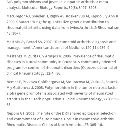
A/G polymorphisms and juvenile idiopathic arthritis: a meta-
analysis. Molecular Biology Reports, 39(8): 8497–8503.
MacGregor AJ, Snieder H, Rigby AS, Koskenvuo M, Kaprio J y Aho K.
2000. Characterizing the quantitative genetic contribution to
rheumatoid arthritis using data from twins.Arthritis & Rheumatism,
43: 30–7.
Majithia V y Geraci SA. 2007. “Rheumatoid arthritis: diagnosis and
manage-ment”. American Journal of Medicine, 120(11): 936–9.
Mestanza M, Zurita C y Armijos R. 2006. Prevalence of rheumatic
diseases in a rural community in Ecuador. A community oriented
program for control of rheumatic disorders (Copcord). Journal of
clinical Rheumatology, 12(4): S6.
Nemec P, Pavkova-Goldbergova M, Stouracova M, Vasku A, Soucek
M y Gatterova J. 2008. Polymorphism in the tumor necrosis factor-
alpha gene promoter is associated with severity of rheumatoid
arthritis in the Czech population. Clinical Rheumatology, 27(1): 59–
65.
Nepom GT. 2001. The role of the DR4 shared epitope in selection
and commitment of autoinmune T cells in rheumatoid arthritis.
Rheumatic. Diseases Clinics of North America, 27: 305–16.