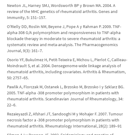
Newton JL, Harney SMJ, Wordsworth BP y Brown MA. 2004. A
review of the MHC genetics of rheumatoid arthritis. Genes and
Immunity, 5: 151–157.
O’Rielly DD, Roslin NM, Beyene J, Pope A y Rahman P. 2009. TNF-
alpha-308 G/A polymorphism and responsiveness to TNF-alpha
blockade therapy in moderate to severe rheumatoid arthritis: a
systematic review and meta-analysis. The Pharmacogenomics
Journal, 9(3): 161–7.
Osorio YF, Bukulmez H, Petit-Teixeira E, Michou L, Pierlot C, Cailleau-
Moindrault S, et al. 2004. Densegenome-wide linkage analysis of
rheumatoid arthritis, including covariates. Arthritis & Rheumatism,
50: 2757–65.
Pawlik A, Florczak M, Ostanek L, Brzosko M, Brzosko I y Szklarz BG.
2005. TNF-alpha -308 promoter polymorphism in patients with
rheumatoid arthritis. Scandinavian Journal of Rheumatology, 34:
22–6.
Rezaieyazdi Z, Afshari JT, Sandooghi M y Mohajer F. 2007. Tumour
necrosis factor a -308 promoter polymorphism in patients with
rheumatoid arthritis. Rheumatology International, 28(2): 189–91