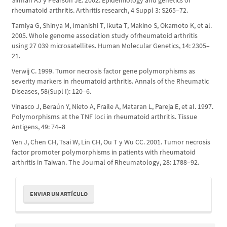
Silman AJ y Pearson JE. 2002. Epidemiology and genetics of
rheumatoid arthritis. Arthritis research, 4 Suppl 3: S265–72.
Tamiya G, Shinya M, Imanishi T, Ikuta T, Makino S, Okamoto K, et al.
2005. Whole genome association study ofrheumatoid arthritis
using 27 039 microsatellites. Human Molecular Genetics, 14: 2305–
21.
Verwij C. 1999. Tumor necrosis factor gene polymorphisms as
severity markers in rheumatoid arthritis. Annals of the Rheumatic
Diseases, 58(Supl I): 120–6.
Vinasco J, Beraún Y, Nieto A, Fraile A, Mataran L, Pareja E, et al. 1997.
Polymorphisms at the TNF loci in rheumatoid arthritis. Tissue
Antigens, 49: 74–8
Yen J, Chen CH, Tsai W, Lin CH, Ou T y Wu CC. 2001. Tumor necrosis
factor promoter polymorphisms in patients with rheumatoid
arthritis in Taiwan. The Journal of Rheumatology, 28: 1788–92.
Enviar
ENVIAR UN ARTÍCULO
un
artículo