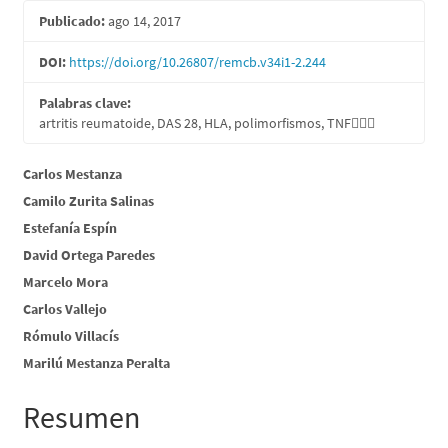
lateral
Publicado:
ago 14, 2017
del
artículo
DOI:
https://doi.org/10.26807/remcb.v34i1-2.244
Palabras clave:
artritis reumatoide, DAS 28, HLA, polimorfismos, TNF
Contenido
Carlos Mestanza
Camilo Zurita Salinas
principal
Estefanía Espín
del
David Ortega Paredes
artículo
Marcelo Mora
Carlos Vallejo
Rómulo Villacís
Marilú Mestanza Peralta
Resumen