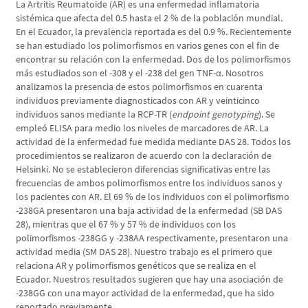
La Artritis Reumatoide (AR) es una enfermedad inflamatoria
sistémica que afecta del 0.5 hasta el 2 % de la población mundial.
En el Ecuador, la prevalencia reportada es del 0.9 %. Recientemente
se han estudiado los polimorfismos en varios genes con el fin de
encontrar su relación con la enfermedad. Dos de los polimorfismos
más estudiados son el -308 y el -238 del gen TNF-α. Nosotros
analizamos la presencia de estos polimorfismos en cuarenta
individuos previamente diagnosticados con AR y veinticinco
individuos sanos mediante la RCP-TR (
endpoint genotyping
). Se
empleó ELISA para medio los niveles de marcadores de AR. La
actividad de la enfermedad fue medida mediante DAS 28. Todos los
procedimientos se realizaron de acuerdo con la declaración de
Helsinki. No se establecieron diferencias significativas entre las
frecuencias de ambos polimorfismos entre los individuos sanos y
los pacientes con AR. El 69 % de los individuos con el polimorfismo
-238GA presentaron una baja actividad de la enfermedad (SB DAS
28), mientras que el 67 % y 57 % de individuos con los
polimorfismos -238GG y -238AA respectivamente, presentaron una
actividad media (SM DAS 28). Nuestro trabajo es el primero que
relaciona AR y polimorfismos genéticos que se realiza en el
Ecuador. Nuestros resultados sugieren que hay una asociación de
-238GG con una mayor actividad de la enfermedad, que ha sido
reportado previamente.