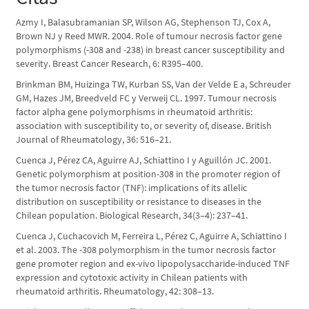
Azmy I, Balasubramanian SP, Wilson AG, Stephenson TJ, Cox A,
Brown NJ y Reed MWR. 2004. Role of tumour necrosis factor gene
polymorphisms (-308 and -238) in breast cancer susceptibility and
severity. Breast Cancer Research, 6: R395–400.
Brinkman BM, Huizinga TW, Kurban SS, Van der Velde E a, Schreuder
GM, Hazes JM, Breedveld FC y Verweij CL. 1997. Tumour necrosis
factor alpha gene polymorphisms in rheumatoid arthritis:
association with susceptibility to, or severity of, disease. British
Journal of Rheumatology, 36: 516–21.
Cuenca J, Pérez CA, Aguirre AJ, Schiattino I y Aguillón JC. 2001.
Genetic polymorphism at position-308 in the promoter region of
the tumor necrosis factor (TNF): implications of its allelic
distribution on susceptibility or resistance to diseases in the
Chilean population. Biological Research, 34(3–4): 237–41.
Cuenca J, Cuchacovich M, Ferreira L, Pérez C, Aguirre A, Schiattino I
et al. 2003. The -308 polymorphism in the tumor necrosis factor
gene promoter region and ex-vivo lipopolysaccharide-induced TNF
expression and cytotoxic activity in Chilean patients with
rheumatoid arthritis. Rheumatology, 42: 308–13.