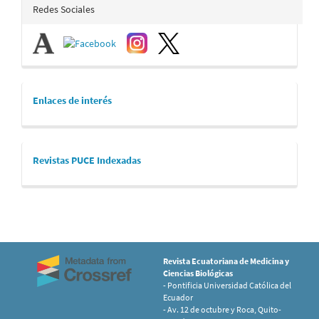
redes_sociales
Redes Sociales
links
Enlaces de interés
revistaspuce
Revistas PUCE Indexadas
Revista Ecuatoriana de Medicina y
Ciencias Biológicas
- Pontificia Universidad Católica del
Ecuador
- Av. 12 de octubre y Roca, Quito-