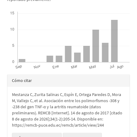
Descargas
Detalles
Cómo citar
del
Mestanza C, Zurita Salinas C, Espín E, Ortega Paredes D, Mora
artículo
M, Vallejo C, et al. Asociación entre los polimorfismos -308 y
-238 del gen TNF-α y la artritis reumatoide (datos
preliminares). REMCB [Internet]. 14 de agosto de 2017 [citado
8 de agosto de 2026];34(1-2):205-14. Disponible en:
https://remcb-puce.edu.ec/remcb/article/view/244