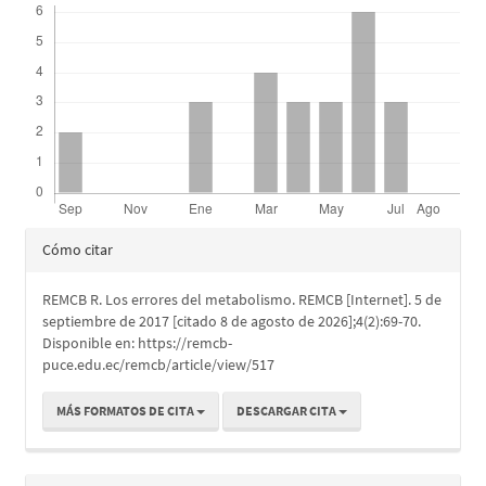
del
artículo
Detalles
Cómo citar
del
REMCB R. Los errores del metabolismo. REMCB [Internet]. 5 de
artículo
septiembre de 2017 [citado 8 de agosto de 2026];4(2):69-70.
Disponible en: https://remcb-
puce.edu.ec/remcb/article/view/517
MÁS FORMATOS DE CITA
DESCARGAR CITA