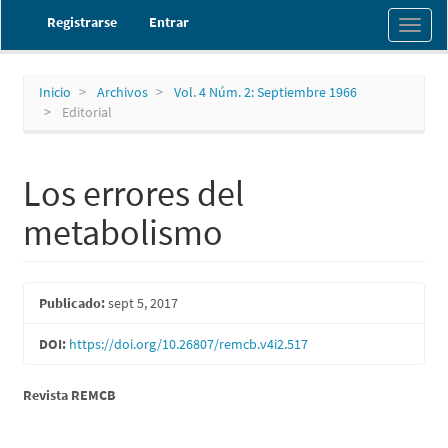
Navegación
Registrarse
Entrar
Toggl
principal
naviga
Contenido
principal
Barra
Inicio
Archivos
Vol. 4 Núm. 2: Septiembre 1966
lateral
Editorial
Los errores del
metabolismo
Barra
Publicado:
sept 5, 2017
lateral
DOI:
https://doi.org/10.26807/remcb.v4i2.517
del
artículo
Contenido
Revista REMCB
principal
Descargas