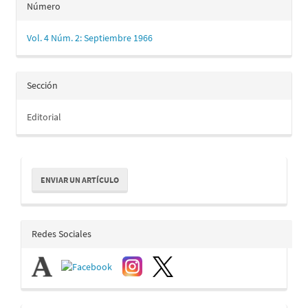
Número
Vol. 4 Núm. 2: Septiembre 1966
Sección
Editorial
Enviar
ENVIAR UN ARTÍCULO
un
artículo
redes_sociales
Redes Sociales