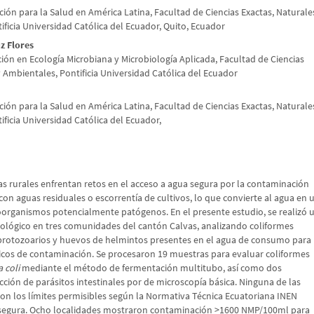
ción para la Salud en América Latina, Facultad de Ciencias Exactas, Naturale
ificia Universidad Católica del Ecuador, Quito, Ecuador
z Flores
ión en Ecología Microbiana y Microbiología Aplicada, Facultad de Ciencias
y Ambientales, Pontificia Universidad Católica del Ecuador
ción para la Salud en América Latina, Facultad de Ciencias Exactas, Naturale
ificia Universidad Católica del Ecuador,
n
as rurales enfrentan retos en el acceso a agua segura por la contaminación
 con aguas residuales o escorrentía de cultivos, lo que convierte al agua en 
oorganismos potencialmente patógenos. En el presente estudio, se realizó 
iológico en tres comunidades del cantón Calvas, analizando coliformes
e protozoarios y huevos de helmintos presentes en el agua de consumo para
críticos de contaminación. Se procesaron 19 muestras para evaluar coliformes
a coli
mediante el método de fermentación multitubo, así como dos
ción de parásitos intestinales por de microscopía básica. Ninguna de las
n los límites permisibles según la Normativa Técnica Ecuatoriana INEN
 segura. Ocho localidades mostraron contaminación >1600 NMP/100ml para