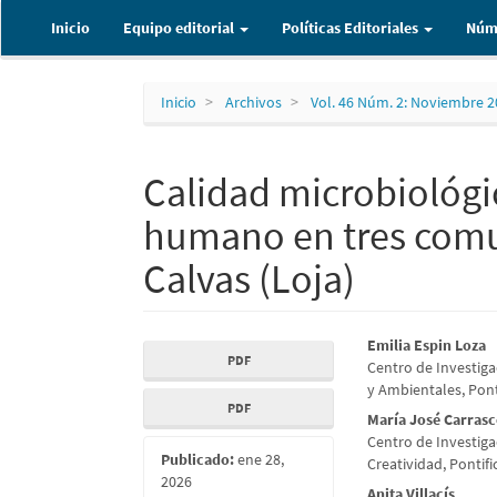
Navegación
Inicio
Equipo editorial
Políticas Editoriales
Núm
principal
Contenido
principal
Barra
Inicio
Archivos
Vol. 46 Núm. 2: Noviembre 
lateral
Calidad microbiológ
humano en tres comu
Calvas (Loja)
Barra
Contenid
Emilia Espin Loza
PDF
Centro de Investiga
lateral
principal
y Ambientales, Pont
PDF
del
del
María José Carras
Centro de Investiga
artículo
artículo
Publicado:
ene 28,
Creatividad, Pontifi
2026
Anita Villacís