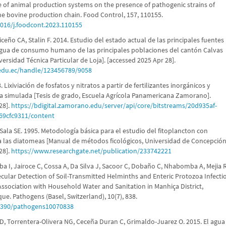
ce of animal production systems on the presence of pathogenic strains of
 the bovine production chain. Food Control, 157, 110155.
1016/j.foodcont.2023.110155
iceño CA, Stalin F. 2014. Estudio del estado actual de las principales fuentes
gua de consumo humano de las principales poblaciones del cantón Calvas
versidad Técnica Particular de Loja]. [accessed 2025 Apr 28].
.edu.ec/handle/123456789/9058
. Lixiviación de fosfatos y nitratos a partir de fertilizantes inorgánicos y
ia simulada [Tesis de grado, Escuela Agrícola Panamericana Zamorano].
28].
https://bdigital.zamorano.edu/server/api/core/bitstreams/20d935af-
69cfc9311/content
 Sala SE. 1995. Metodología básica para el estudio del fitoplancton con
 a las diatomeas [Manual de métodos ficológicos, Universidad de Concepción
28].
https://www.researchgate.net/publication/233742221
a I, Jairoce C, Cossa A, Da Silva J, Sacoor C, Dobaño C, Nhabomba A, Mejia R
cular Detection of Soil-Transmitted Helminths and Enteric Protozoa Infecti
 Association with Household Water and Sanitation in Manhiça District,
. Pathogens (Basel, Switzerland), 10(7), 838.
.3390/pathogens10070838
, Torrentera-Olivera NG, Ceceña Duran C, Grimaldo-Juarez O. 2015. El agua