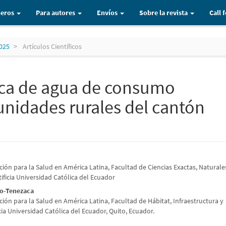
eros
Para autores
Envíos
Sobre la revista
Call 
2025
Artículos Científicos
ica de agua de consumo
nidades rurales del cantón
o
ción para la Salud en América Latina, Facultad de Ciencias Exactas, Naturale
ificia Universidad Católica del Ecuador
co-Tenezaca
ción para la Salud en América Latina, Facultad de Hábitat, Infraestructura y
cia Universidad Católica del Ecuador, Quito, Ecuador.