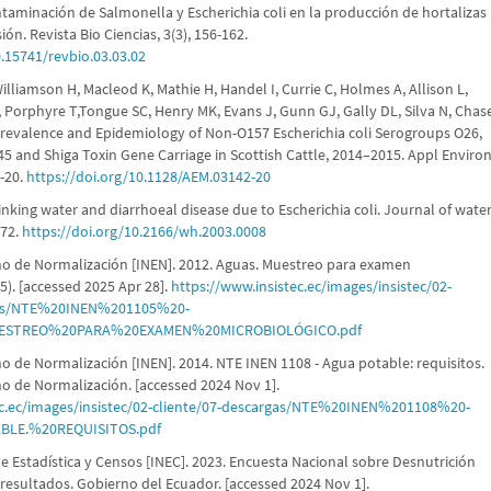
aminación de Salmonella y Escherichia coli en la producción de hortalizas
ión. Revista Bio Ciencias, 3(3), 156-162.
0.15741/revbio.03.03.02
illiamson H, Macleod K, Mathie H, Handel I, Currie C, Holmes A, Allison L,
 Porphyre T,Tongue SC, Henry MK, Evans J, Gunn GJ, Gally DL, Silva N, Chas
Prevalence and Epidemiology of Non-O157 Escherichia coli Serogroups O26,
5 and Shiga Toxin Gene Carriage in Scottish Cattle, 2014–2015. Appl Enviro
-20.
https://doi.org/10.1128/AEM.03142-20
inking water and diarrhoeal disease due to Escherichia coli. Journal of wate
-72.
https://doi.org/10.2166/wh.2003.0008
no de Normalización [INEN]. 2012. Aguas. Muestreo para examen
5). [accessed 2025 Apr 28].
https://www.insistec.ec/images/insistec/02-
rgas/NTE%20INEN%201105%20-
ESTREO%20PARA%20EXAMEN%20MICROBIOLÓGICO.pdf
no de Normalización [INEN]. 2014. NTE INEN 1108 - Agua potable: requisitos.
no de Normalización. [accessed 2024 Nov 1].
ec.ec/images/insistec/02-cliente/07-descargas/NTE%20INEN%201108%20-
LE.%20REQUISITOS.pdf
de Estadística y Censos [INEC]. 2023. Encuesta Nacional sobre Desnutrición
s resultados. Gobierno del Ecuador. [accessed 2024 Nov 1].