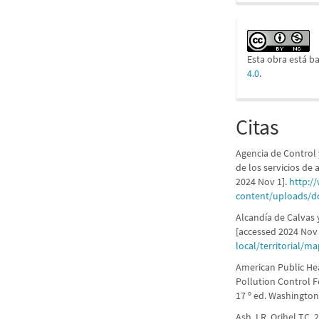
Esta obra está ba
4.0
.
Citas
Agencia de Control
de los servicios de
2024 Nov 1].
http:/
content/uploads/do
Alcandía de Calvas 
[accessed 2024 Nov 
local/territorial/m
American Public He
Pollution Control 
17 º ed. Washington
Ash, LR, Orihel TC.