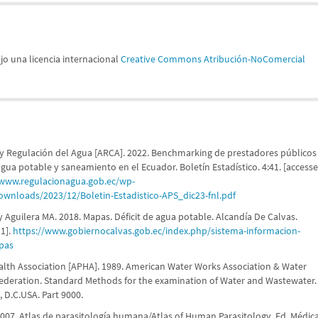
jo una licencia internacional
Creative Commons Atribución-NoComercial
 y Regulación del Agua [ARCA]. 2022. Benchmarking de prestadores públicos
 agua potable y saneamiento en el Ecuador. Boletín Estadístico. 4:41. [access
/www.regulacionagua.gob.ec/wp-
wnloads/2023/12/Boletin-Estadistico-APS_dic23-fnl.pdf
y Aguilera MA. 2018. Mapas. Déficit de agua potable. Alcandía De Calvas.
1].
https://www.gobiernocalvas.gob.ec/index.php/sistema-informacion-
apas
alth Association [APHA]. 1989. American Water Works Association & Water
Federation. Standard Methods for the examination of Water and Wastewater.
, D.C.USA. Part 9000.
 2007. Atlas de parasitología humana/Atlas of Human Parasitology. Ed. Médic