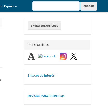
for Papers
BUSCAR
Enviar
ENVIAR UN ARTÍCULO
un
artículo
redes_sociales
Redes Sociales
links
Enlaces de interés
s
revistaspuce
Revistas PUCE Indexadas