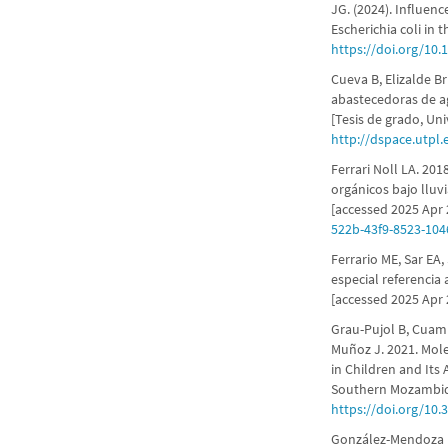
JG. (2024). Influen
Escherichia coli in
https://doi.org/10.
Cueva B, Elizalde Br
abastecedoras de a
[Tesis de grado, Uni
http://dspace.utpl
Ferrari Noll LA. 2018
orgánicos bajo lluv
[accessed 2025 Apr 
522b-43f9-8523-104
Ferrario ME, Sar EA,
especial referencia
[accessed 2025 Apr 
Grau-Pujol B, Cuamb
Muñoz J. 2021. Mole
in Children and Its
Southern Mozambique
https://doi.org/10
González-Mendoza D