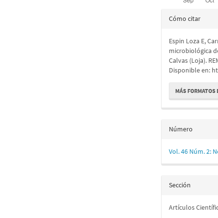
Detalles
Cómo citar
del
Espin Loza E, Car
artículo
microbiológica 
Calvas (Loja). RE
Disponible en: h
MÁS FORMATOS 
Número
Vol. 46 Núm. 2: 
Sección
Artículos Científi