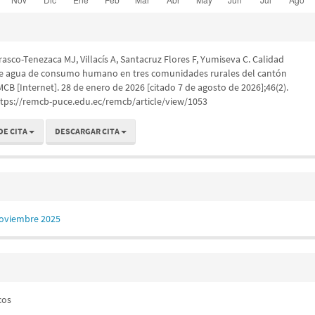
rasco-Tenezaca MJ, Villacís A, Santacruz Flores F, Yumiseva C. Calidad
de agua de consumo humano en tres comunidades rurales del cantón
MCB [Internet]. 28 de enero de 2026 [citado 7 de agosto de 2026];46(2).
ttps://remcb-puce.edu.ec/remcb/article/view/1053
DE CITA
DESCARGAR CITA
Noviembre 2025
cos