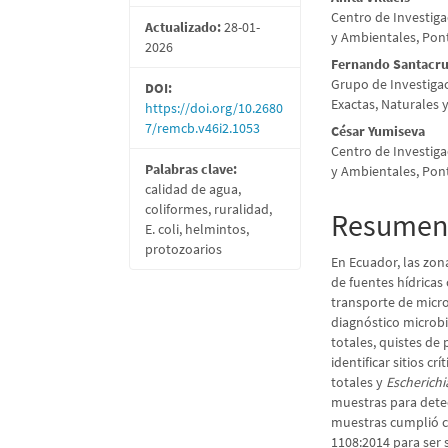
Centro de Investiga
Actualizado:
28-01-
y Ambientales, Pont
2026
Fernando Santacru
Grupo de Investigac
DOI:
Exactas, Naturales 
https://doi.org/10.2680
7/remcb.v46i2.1053
César Yumiseva
Centro de Investiga
Palabras clave:
y Ambientales, Pont
calidad de agua,
coliformes, ruralidad,
Resume
E. coli, helmintos,
protozoarios
En Ecuador, las zon
de fuentes hídricas
transporte de micr
diagnóstico microb
totales, quistes d
identificar sitios 
totales y
Escherichi
muestras para detec
muestras cumplió co
1108:2014 para ser