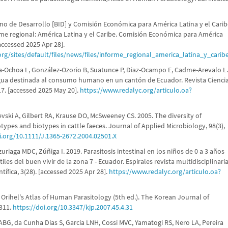
o de Desarrollo [BID] y Comisión Económica para América Latina y el Carib
rme regional: América Latina y el Caribe. Comisión Económica para América
[accessed 2025 Apr 28].
rg/sites/default/files/news/files/informe_regional_america_latina_y_carib
a-Ochoa L, González-Ozorio B, Suatunce P, Diaz-Ocampo E, Cadme-Arevalo L
agua destinada al consumo humano en un cantón de Ecuador. Revista Cienci
17. [accessed 2025 May 20].
https://www.redalyc.org/articulo.oa?
vski A, Gilbert RA, Krause DO, McSweeney CS. 2005. The diversity of
otypes and biotypes in cattle faeces. Journal of Applied Microbiology, 98(3),
i.org/10.1111/J.1365-2672.2004.02501.X
uriaga MDC, Zúñiga I. 2019. Parasitosis intestinal en los niños de 0 a 3 años
tiles del buen vivir de la zona 7 - Ecuador. Espirales revista multidisciplinari
ntífica, 3(28). [accessed 2025 Apr 28].
https://www.redalyc.org/articulo.oa?
& Orihel's Atlas of Human Parasitology (5th ed.). The Korean Journal of
 311.
https://doi.org/10.3347/kjp.2007.45.4.31
ABG, da Cunha Dias S, Garcia LNH, Cossi MVC, Yamatogi RS, Nero LA, Pereira