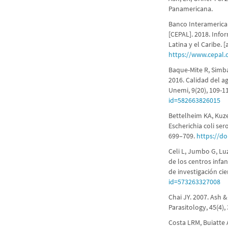
Panamericana.
Banco Interamerican
[CEPAL]. 2018. Info
Latina y el Caribe. 
https://www.cepal.o
Baque-Mite R, Simb
2016. Calidad del 
Unemi, 9(20), 109-1
id=582663826015
Bettelheim KA, Kuze
Escherichia coli ser
699–709.
https://do
Celi L, Jumbo G, Luz
de los centros infan
de investigación cie
id=573263327008
Chai JY. 2007. Ash 
Parasitology, 45(4),
Costa LRM, Buiatte 