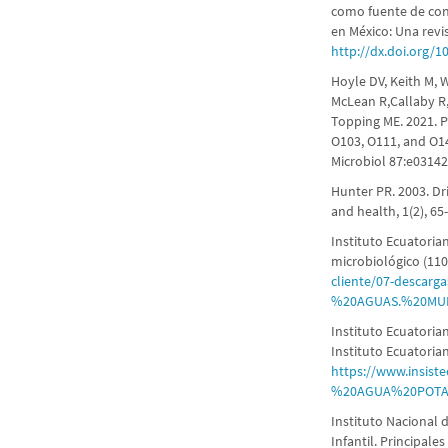
como fuente de cont
en México: Una revis
http://dx.doi.org/1
Hoyle DV, Keith M, W
McLean R,Callaby R,
Topping ME. 2021. 
O103, O111, and O14
Microbiol 87:e03142
Hunter PR. 2003. Dr
and health, 1(2), 65
Instituto Ecuatoria
microbiológico (110
cliente/07-desca
%20AGUAS.%20MU
Instituto Ecuatoria
Instituto Ecuatoria
https://www.insist
%20AGUA%20POTAB
Instituto Nacional 
Infantil. Principale