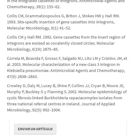
in the integrated cassettes of integrons. Antimicrobial Agents and
Chemotherapy, 39(1): 155–62.
Collis CM, Grammaticopoulos G, Briton J, Stokes HW y Hall RM.
1993. Site-specific insertion of gene cassettes into integrons,
Molecular Microbiology, 9(1): 41–52.
Collis CM y Hall RM. 1992. Gene cassettes from the insert region of
integrons are excised as covalently closed circles. Molecular
Microbiology, 6(19): 2875–85.
Correia M, Boavida F, Grosso F, Salgado MJ, Lito LM y Cristino JM, et
al. 2003. Molecular characterization of a new class 3 integron in
Klebsiella pneumoniae. Antimicrobial Agents and Chemotherapy,
47(9): 2838–2843.
Crowley D, Daly M, Lucey B, Shine P, Collins JJ, Cryan B, Moore JE,
Murphy P, Buckley G y Flanning S. 2002. Molecular epidemiology of
cystic fibrosis-linked Burkholderia cepaciacomplex isolates from
three national referral centres in Ireland. Journal of Applied
Microbiology, 92(5): 992–1004.
Enviar
ENVIAR UN ARTÍCULO
un