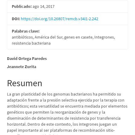
lateral
Publicado:
ago 14, 2017
del
artículo
DOI:
https://doi.org/10.26807/remcb.v34i1-2.242
Palabras clave:
antibióticos, América del Sur, genes en casete, Integrones,
resistencia bacteriana
Contenido
David Ortega Paredes
Jeannete Zurita
principal
del
Resumen
artículo
La gran plasticidad de los genomas bacterianos ha permitido su
adaptación frente a la presión selectiva ejercida por la terapia con
antibióticos; esta versatilidad se encuentra mediada por elementos
genéticos que permiten la reorganización de genes y la
diseminación de determinantes de resistencia por transferencia
horizontal. Dentro de este contexto, los integrones juegan un
papel importante al ser plataformas de recombinación sitio-