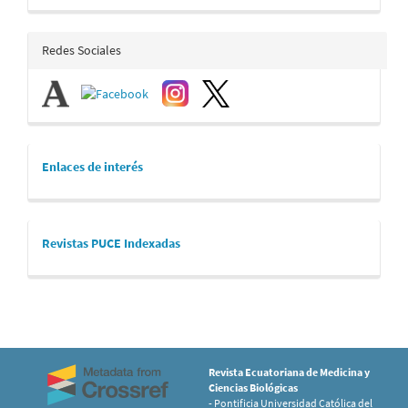
artículo
redes_sociales
Redes Sociales
links
Enlaces de interés
revistaspuce
Revistas PUCE Indexadas
Revista Ecuatoriana de Medicina y
Ciencias Biológicas
- Pontificia Universidad Católica del