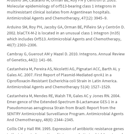
Arduino SM, Catalano M, Orman BE, Roy PH y Centrón D. 2003.
Molecular epidemiology of orf513-bearing class 1 integrons in
multiresistant clinical isolates from Argentinean hospitals.
Antimicrobial Agents and Chemotherapy, 47(12): 3945–9.
Arduino SM, Roy PH, Jacoby GA, Orman BE, Piñeiro SA y Centrón D.
2002. blaCTX-M-2 is located in an unusual class 1 integron (In35)
which includes Orf513. Antimicrobial Agents and Chemotherapy,
46(7): 2303–2306.
Cambray G, Guerout AM y Mazel D. 2010. Integrons. Annual Review
of Genetics, 44(1): 141–66.
Castanheira M, Pereira AS, Nicoletti AG, Pignatari ACC, Barth AL y
Gales AC. 2007. First Report of Plasmid-Mediated qnrA1 in a
Ciprofloxacin-Resistant Escherichia coli Strain in Latin America.
Antimicrobial Agents and Chemotherapy 51(4): 1527–1529.
Castanheira M, Mendes RE, Walsh TR, Gales AC y Jones RN. 2004.
Emer-gence of the Extended-Spectrum B-Lactamase GES-1 in a
Pseudomonas aeruginosa Strain from Brazil: Report from the
SENTRY Antimicrobial Surveillance Program. Antimicrobial Agents
And Chemotherapy, 48(6): 2344–2345.
Collis CM y Hall RM. 1995. Expression of antibiotic resistance genes