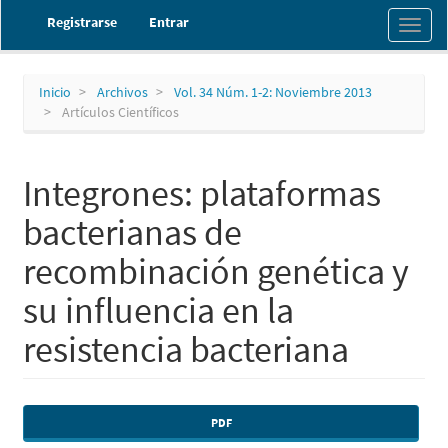
Navegación
Registrarse
Entrar
Toggl
principal
naviga
Contenido
principal
Barra
Inicio
Archivos
Vol. 34 Núm. 1-2: Noviembre 2013
lateral
Artículos Científicos
Integrones: plataformas
bacterianas de
recombinación genética y
su influencia en la
resistencia bacteriana
Barra
PDF