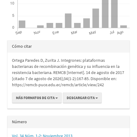
Detalles
Cómo citar
del
Ortega Paredes D, Zurita J. Integrones: plataformas
artículo
bacterianas de recombinación genética y su influencia en la
resistencia bacteriana. REMCB [Internet]. 14 de agosto de 2017
[citado 7 de agosto de 2026];34(1-2):167-85. Disponible en:
https://remcb-puce.edu.ec/remcb/article/view/242
MÁS FORMATOS DE CITA
DESCARGAR CITA
Número
Vol. 34 Núm. 1-2: Noviembre 2013