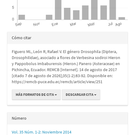
Detalles
Cómo citar
del
Figuero ML, León R, Rafael V. El género Drosophila (Diptera,
artículo
Drosophilidae), asociado a flores de Verbesina sodiroi Hieron
y Pappobolus imbaburensis (Hieron.) Panero (Asteraceae) en
Pichincha, Ecuador. REMCB [Internet]. 14 de agosto de 2017
[citado 7 de agosto de 2026];35(1-2):83-92. Disponible en:
https://remcb-puce.edu.ec/remcb/article/view/251
MÁS FORMATOS DE CITA
DESCARGAR CITA
Número
Vol. 35 Núm. 1-2: Noviembre 2014