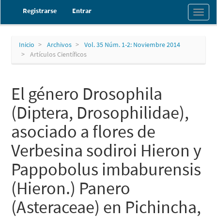
Navegación
Registrarse
Entrar
Toggl
principal
naviga
Contenido
principal
Barra
Inicio
Archivos
Vol. 35 Núm. 1-2: Noviembre 2014
lateral
Artículos Científicos
El género Drosophila
(Diptera, Drosophilidae),
asociado a flores de
Verbesina sodiroi Hieron y
Pappobolus imbaburensis
(Hieron.) Panero
(Asteraceae) en Pichincha,