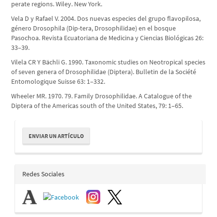
perate regions. Wiley. New York.
Vela D y Rafael V. 2004. Dos nuevas especies del grupo flavopilosa,
género Drosophila (Dip-tera, Drosophilidae) en el bosque
Pasochoa. Revista Ecuatoriana de Medicina y Ciencias Biológicas 26:
33–39.
Vilela CR Y Bächli G. 1990. Taxonomic studies on Neotropical species
of seven genera of Drosophilidae (Diptera). Bulletin de la Société
Entomologique Suisse 63: 1–332.
Wheeler MR. 1970. 79. Family Drosophilidae. A Catalogue of the
Diptera of the Americas south of the United States, 79: 1–65.
Enviar
ENVIAR UN ARTÍCULO
un
artículo
redes_sociales
Redes Sociales