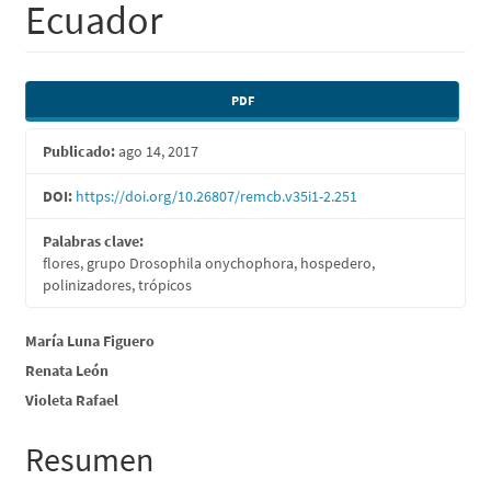
Ecuador
Barra
PDF
lateral
Publicado:
ago 14, 2017
del
artículo
DOI:
https://doi.org/10.26807/remcb.v35i1-2.251
Palabras clave:
flores, grupo Drosophila onychophora, hospedero,
polinizadores, trópicos
Contenido
María Luna Figuero
Renata León
principal
Violeta Rafael
del
artículo
Resumen