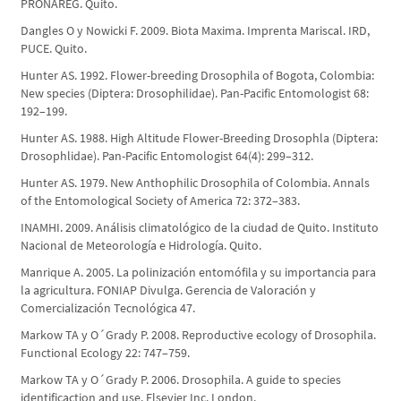
PRONAREG. Quito.
Dangles O y Nowicki F. 2009. Biota Maxima. Imprenta Mariscal. IRD,
PUCE. Quito.
Hunter AS. 1992. Flower-breeding Drosophila of Bogota, Colombia:
New species (Diptera: Drosophilidae). Pan-Pacific Entomologist 68:
192–199.
Hunter AS. 1988. High Altitude Flower-Breeding Drosophla (Diptera:
Drosophlidae). Pan-Pacific Entomologist 64(4): 299–312.
Hunter AS. 1979. New Anthophilic Drosophila of Colombia. Annals
of the Entomological Society of America 72: 372–383.
INAMHI. 2009. Análisis climatológico de la ciudad de Quito. Instituto
Nacional de Meteorología e Hidrología. Quito.
Manrique A. 2005. La polinización entomófila y su importancia para
la agricultura. FONIAP Divulga. Gerencia de Valoración y
Comercialización Tecnológica 47.
Markow TA y O´Grady P. 2008. Reproductive ecology of Drosophila.
Functional Ecology 22: 747–759.
Markow TA y O´Grady P. 2006. Drosophila. A guide to species
identificaction and use. Elsevier Inc. London.