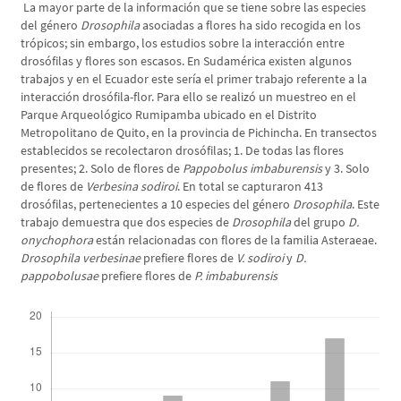
La mayor parte de la información que se tiene sobre las especies
del género
Drosophila
asociadas a flores ha sido recogida en los
trópicos; sin embargo, los estudios sobre la interacción entre
drosófilas y flores son escasos. En Sudamérica existen algunos
trabajos y en el Ecuador este sería el primer trabajo referente a la
interacción drosófila-flor. Para ello se realizó un muestreo en el
Parque Arqueológico Rumipamba ubicado en el Distrito
Metropolitano de Quito, en la provincia de Pichincha. En transectos
establecidos se recolectaron drosófilas; 1. De todas las flores
presentes; 2. Solo de flores de
Pappobolus imbaburensis
y 3. Solo
de flores de
Verbesina sodiroi
. En total se capturaron 413
drosófilas, pertenecientes a 10 especies del género
Drosophila
. Este
trabajo demuestra que dos especies de
Drosophila
del grupo
D.
onychophora
están relacionadas con flores de la familia Asteraeae.
Drosophila verbesinae
prefiere flores de
V. sodiroi
y
D.
pappobolusae
prefiere flores de
P. imbaburensis
Descargas