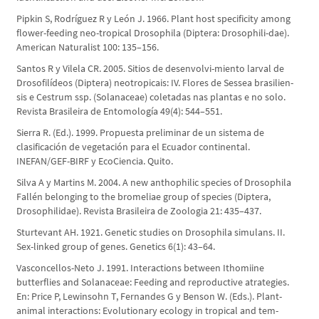
Pipkin S, Rodríguez R y León J. 1966. Plant host specificity among
flower-feeding neo-tropical Drosophila (Diptera: Drosophili-dae).
American Naturalist 100: 135–156.
Santos R y Vilela CR. 2005. Sitios de desenvolvi-miento larval de
Drosofilídeos (Diptera) neotropicais: IV. Flores de Sessea brasilien-
sis e Cestrum ssp. (Solanaceae) coletadas nas plantas e no solo.
Revista Brasileira de Entomología 49(4): 544–551.
Sierra R. (Ed.). 1999. Propuesta preliminar de un sistema de
clasificación de vegetación para el Ecuador continental.
INEFAN/GEF-BIRF y EcoCiencia. Quito.
Silva A y Martins M. 2004. A new anthophilic species of Drosophila
Fallén belonging to the bromeliae group of species (Diptera,
Drosophilidae). Revista Brasileira de Zoologia 21: 435–437.
Sturtevant AH. 1921. Genetic studies on Drosophila simulans. II.
Sex-linked group of genes. Genetics 6(1): 43–64.
Vasconcellos-Neto J. 1991. Interactions between Ithomiine
butterflies and Solanaceae: Feeding and reproductive atrategies.
En: Price P, Lewinsohn T, Fernandes G y Benson W. (Eds.). Plant-
animal interactions: Evolutionary ecology in tropical and tem-