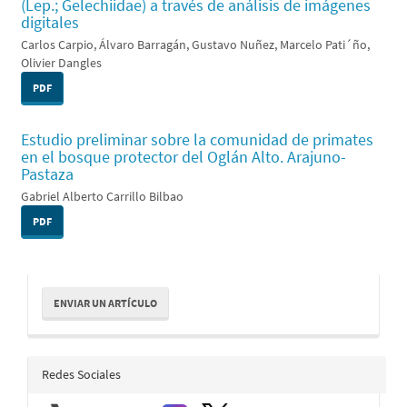
(Lep.; Gelechiidae) a través de análisis de imágenes
digitales
Carlos Carpio, Álvaro Barragán, Gustavo Nuñez, Marcelo Pati´ño,
Olivier Dangles
PDF
Estudio preliminar sobre la comunidad de primates
en el bosque protector del Oglán Alto. Arajuno-
Pastaza
Gabriel Alberto Carrillo Bilbao
PDF
Enviar
ENVIAR UN ARTÍCULO
un
artículo
redes_sociales
Redes Sociales