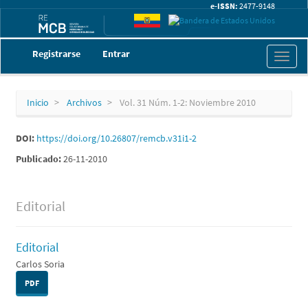
e-ISSN:
2477-9148
Navegación
Registrarse
Entrar
Toggl
principal
naviga
Contenido
principal
Barra
Inicio
Archivos
Vol. 31 Núm. 1-2: Noviembre 2010
lateral
DOI:
https://doi.org/10.26807/remcb.v31i1-2
Publicado:
26-11-2010
Editorial
Editorial
Carlos Soria
PDF