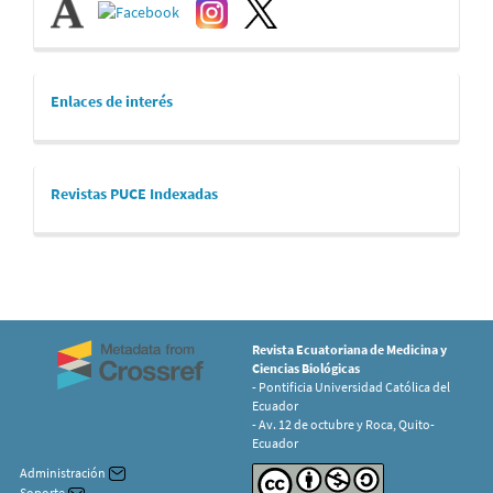
links
Enlaces de interés
revistaspuce
Revistas PUCE Indexadas
Revista Ecuatoriana de Medicina y
Ciencias Biológicas
- Pontificia Universidad Católica del
Ecuador
- Av. 12 de octubre y Roca, Quito-
Ecuador
Administración
Soporte