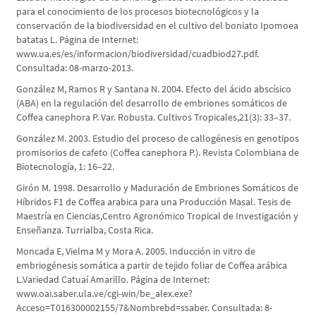
para el conocimiento de los procesos biotecnológicos y la
conservación de la biodiversidad en el cultivo del boniato Ipomoea
batatas L. Página de Internet:
www.ua.es/es/informacion/biodiversidad/cuadbiod27.pdf.
Consultada: 08-marzo-2013.
González M, Ramos R y Santana N. 2004. Efecto del ácido abscísico
(ABA) en la regulación del desarrollo de embriones somáticos de
Coffea canephora P. Var. Robusta. Cultivos Tropicales,21(3): 33–37.
González M. 2003. Estudio del proceso de callogénesis en genotipos
promisorios de cafeto (Coffea canephora P.). Revista Colombiana de
Biotecnología, 1: 16–22.
Girón M. 1998. Desarrollo y Maduración de Embriones Somáticos de
Híbridos F1 de Coffea arabica para una Producción Masal. Tesis de
Maestría en Ciencias,Centro Agronómico Tropical de Investigación y
Enseñanza. Turrialba, Costa Rica.
Moncada E, Vielma M y Mora A. 2005. Inducción in vitro de
embriogénesis somática a partir de tejido foliar de Coffea arábica
L.Variedad Catuaí Amarillo. Página de Internet:
www.oai.saber.ula.ve/cgi-win/be_alex.exe?
Acceso=T016300002155/7&Nombrebd=ssaber. Consultada: 8-