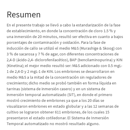
del
artículo
Resumen
En el presente trabajo se llevó a cabo la estandarización de la fase
de establecimiento, en donde la concentración de cloro 1.5 % y
una inmersión de 20 minutos, resultó ser efectiva en cuanto a bajos
porcentajes de contaminación y oxidación. Para la fase de
inducción de callo se utilizó el medio M&S (Murashige & Skoog) con
3 % de sacarosa y 7 % de agar, con diferentes concentraciones de
2,4-D (ácido-2,4- diclorofenilacético), BAP (bencilaminopurina) y KIN
(Kinetina); el mejor medio resultó ser: M&S adicionado con 0.5 mgL-
1 de 2,4-D y 2 mgL-1 de KIN. Los embriones se desarrollaron en
medio M&S a la mitad de la concentración sin reguladores de
crecimiento; dicho medio se probó también en forma líquida en
tarrinas (sistema de inmersión casero) y en un sistema de
inmersión temporal automatizado (SIT), en donde el primero
mostró crecimiento de embriones ya que a los 20 días se
visualizaron embriones en estado globular y a las 12 semanas de
cultivo se lograron obtener 611 embriones, de los cuales 15
presentaron el estado cotiledonar. El Sistema de Inmersión
Temporal automatizado no mostró resultado alguno.