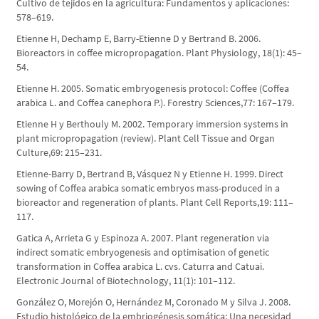
Cultivo de tejidos en la agricultura: Fundamentos y aplicaciones:
578–619.
Etienne H, Dechamp E, Barry-Etienne D y Bertrand B. 2006.
Bioreactors in coffee micropropagation. Plant Physiology, 18(1): 45–
54.
Etienne H. 2005. Somatic embryogenesis protocol: Coffee (Coffea
arabica L. and Coffea canephora P.). Forestry Sciences,77: 167–179.
Etienne H y Berthouly M. 2002. Temporary immersion systems in
plant micropropagation (review). Plant Cell Tissue and Organ
Culture,69: 215–231.
Etienne-Barry D, Bertrand B, Vásquez N y Etienne H. 1999. Direct
sowing of Coffea arabica somatic embryos mass-produced in a
bioreactor and regeneration of plants. Plant Cell Reports,19: 111–
117.
Gatica A, Arrieta G y Espinoza A. 2007. Plant regeneration via
indirect somatic embryogenesis and optimisation of genetic
transformation in Coffea arabica L. cvs. Caturra and Catuai.
Electronic Journal of Biotechnology, 11(1): 101–112.
González O, Morejón O, Hernández M, Coronado M y Silva J. 2008.
Estudio histológico de la embriogénesis somática: Una necesidad