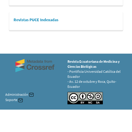
revistaspuce
Revistas PUCE Indexadas
Revista Ecuatoriana de Medicina y
Ciencias Biológicas
- Pontificia Universidad Católica del
Ecuador
- Av. 12 de octubre y Roca, Quito-
Ecuador
Administración
Soporte