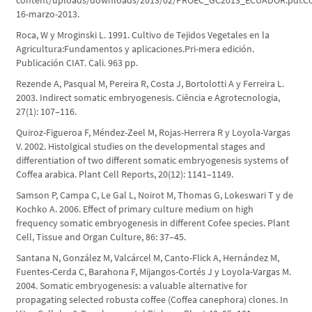
content/uploads/downloads/2013/02/PROEC_GC2013_ECUADOR.pdf.Co
16-marzo-2013.
Roca, W y Mroginski L. 1991. Cultivo de Tejidos Vegetales en la
Agricultura:Fundamentos y aplicaciones.Pri-mera edición.
Publicación CIAT. Cali. 963 pp.
Rezende A, Pasqual M, Pereira R, Costa J, Bortolotti A y Ferreira L.
2003. Indirect somatic embryogenesis. Ciência e Agrotecnologia,
27(1): 107–116.
Quiroz-Figueroa F, Méndez-Zeel M, Rojas-Herrera R y Loyola-Vargas
V. 2002. Histolgical studies on the developmental stages and
differentiation of two different somatic embryogenesis systems of
Coffea arabica. Plant Cell Reports, 20(12): 1141–1149.
Samson P, Campa C, Le Gal L, Noirot M, Thomas G, Lokeswari T y de
Kochko A. 2006. Effect of primary culture medium on high
frequency somatic embryogenesis in different Cofee species. Plant
Cell, Tissue and Organ Culture, 86: 37–45.
Santana N, González M, Valcárcel M, Canto-Flick A, Hernández M,
Fuentes-Cerda C, Barahona F, Mijangos-Cortés J y Loyola-Vargas M.
2004. Somatic embryogenesis: a valuable alternative for
propagating selected robusta coffee (Coffea canephora) clones. In