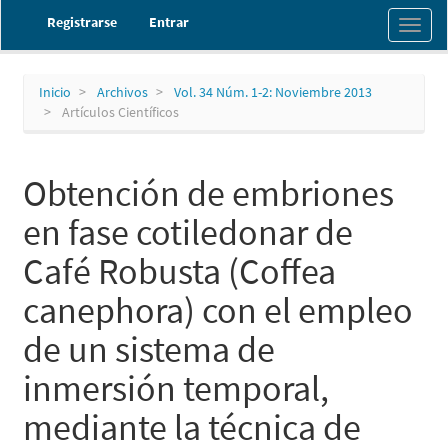
Navegación
Registrarse
Entrar
Toggl
principal
naviga
Contenido
principal
Barra
Inicio
Archivos
Vol. 34 Núm. 1-2: Noviembre 2013
lateral
Artículos Científicos
Obtención de embriones
en fase cotiledonar de
Café Robusta (Coffea
canephora) con el empleo
de un sistema de
inmersión temporal,
mediante la técnica de