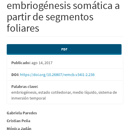
embriogénesis somática a
partir de segmentos
foliares
Barra
PDF
lateral
Publicado:
ago 14, 2017
del
artículo
DOI:
https://doi.org/10.26807/remcb.v34i1-2.236
Palabras clave:
embriogénesis, estado cotiledonar, medio líquido, sistema de
inmersión temporal
Contenido
Gabriela Paredes
Cristian Peña
principal
Mónica Jadán