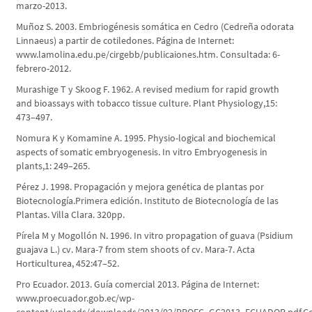
marzo-2013.
Muñoz S. 2003. Embriogénesis somática en Cedro (Cedreña odorata
Linnaeus) a partir de cotiledones. Página de Internet:
www.lamolina.edu.pe/cirgebb/publicaiones.htm. Consultada: 6-
febrero-2012.
Murashige T y Skoog F. 1962. A revised medium for rapid growth
and bioassays with tobacco tissue culture. Plant Physiology,15:
473–497.
Nomura K y Komamine A. 1995. Physio-logical and biochemical
aspects of somatic embryogenesis. In vitro Embryogenesis in
plants,1: 249–265.
Pérez J. 1998. Propagación y mejora genética de plantas por
Biotecnología.Primera edición. Instituto de Biotecnología de las
Plantas. Villa Clara. 320pp.
Pírela M y Mogollón N. 1996. In vitro propagation of guava (Psidium
guajava L.) cv. Mara-7 from stem shoots of cv. Mara-7. Acta
Horticulturea, 452:47–52.
Pro Ecuador. 2013. Guía comercial 2013. Página de Internet:
www.proecuador.gob.ec/wp-