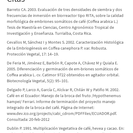
Barreto CA. 2003. Evaluación de tres densidades de siembra y dos
frecuencias de inmersión en biorreactor tipo RITA, sobre la calidad
morfológica de embriones somáticos de café (Coffea arabica L.)
Tesis de Maestría en Ciencias, Centro Agronómico Tropical de
Investigación y Enseñanza. Turrialba, Costa Rica.
Cevallos M, Sánchez I y Montes S. 2002. Caracterización Histológica
de la Embriogénesis en Coffea canephora P. var. Robusta.
Protección Vegetal, 17: 14–19.
De Feria M, Jiménez E, Barbón R, Capote A, Chávez M y Quiala E.
2005. Diferenciación y germinación de em-briones somáticos de
Coffea arabica L. cv. Catimor 9722 obtenidos en agitador orbital.
Biotecnología Vegetal, 5(2): 95–101.
Delgado P, Larco A, García C, Alcívar R, Chilán W y Patiño M. 2002.
Café en el Ecuador: Manejo de la broca del fruto /Hypothenemus
hampei/ Ferrari. Informe de terminación del proyecto manejo
integrado de la broca del café. Página de Internet:
www.dev.ico.org/projects/cabi_cdrom/PDFFiles/ECUADOR.pdf.
Consultada: 20-feb-2012
Dublin P. 1991. Multiplicación Vegetativa de café, hevea y cacao. En: