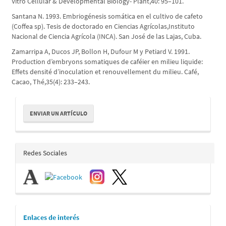
Vitro Cellular & Developmental Biology- Plant,40: 95–101.
Santana N. 1993. Embriogénesis somática en el cultivo de cafeto
(Coffea sp). Tesis de doctorado en Ciencias Agrícolas,Instituto
Nacional de Ciencia Agrícola (INCA). San José de las Lajas, Cuba.
Zamarripa A, Ducos JP, Bollon H, Dufour M y Petiard V. 1991.
Production d’embryons somatiques de caféier en milieu liquide:
Effets densité d’inoculation et renouvellement du milieu. Café,
Cacao, Thé,35(4): 233–243.
Enviar
ENVIAR UN ARTÍCULO
un
artículo
redes_sociales
Redes Sociales
links
Enlaces de interés