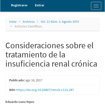
Navegación
Registrarse
Entrar
Toggl
principal
naviga
Contenido
principal
Barra
Inicio
Archivos
Vol. 11 Núm. 1: Agosto 1973
lateral
Artículos Científicos
Consideraciones sobre el
tratamiento de la
insuficiencia renal crónica
Barra
Publicado:
ago 16, 2017
lateral
DOI:
https://doi.org/10.26807/remcb.v11i1.287
del
artículo
Contenido
Eduardo Luna Yepes