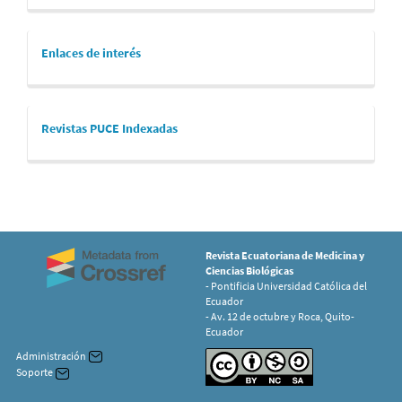
links
Enlaces de interés
revistaspuce
Revistas PUCE Indexadas
Revista Ecuatoriana de Medicina y
Ciencias Biológicas
- Pontificia Universidad Católica del
Ecuador
- Av. 12 de octubre y Roca, Quito-
Ecuador
Administración
Soporte