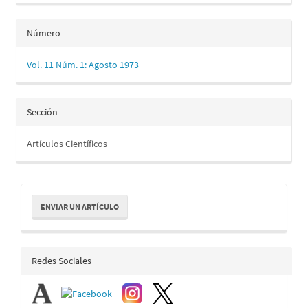
Número
Vol. 11 Núm. 1: Agosto 1973
Sección
Artículos Científicos
Enviar
ENVIAR UN ARTÍCULO
un
artículo
redes_sociales
Redes Sociales