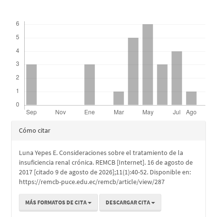
principal
Descargas
del
artículo
Detalles
Cómo citar
del
Luna Yepes E. Consideraciones sobre el tratamiento de la
artículo
insuficiencia renal crónica. REMCB [Internet]. 16 de agosto de
2017 [citado 9 de agosto de 2026];11(1):40-52. Disponible en:
https://remcb-puce.edu.ec/remcb/article/view/287
MÁS FORMATOS DE CITA
DESCARGAR CITA