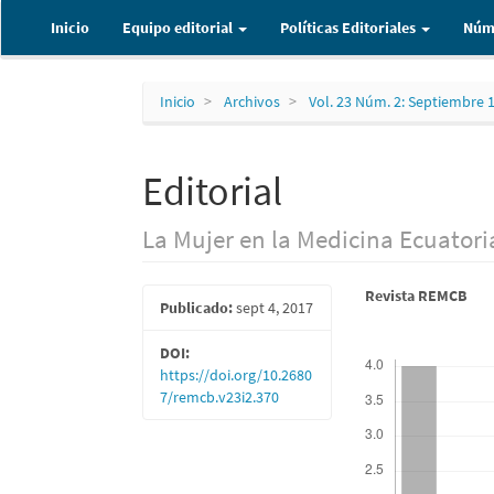
Navegación
Inicio
Equipo editorial
Políticas Editoriales
Núm
principal
Contenido
principal
Barra
Inicio
Archivos
Vol. 23 Núm. 2: Septiembre 
lateral
Editorial
La Mujer en la Medicina Ecuator
Barra
Contenid
Revista REMCB
Publicado:
sept 4, 2017
lateral
principal
DOI:
Descargas
del
del
https://doi.org/10.2680
7/remcb.v23i2.370
artículo
artículo