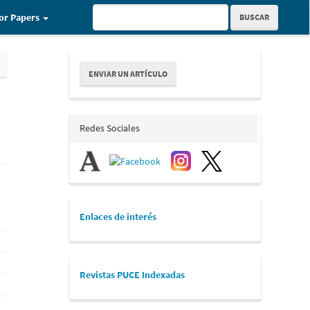
for Papers
BUSCAR
Enviar
ENVIAR UN ARTÍCULO
un
artículo
redes_sociales
Redes Sociales
links
Enlaces de interés
revistaspuce
Revistas PUCE Indexadas