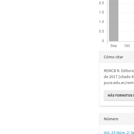
Detalles
Cómo citar
del
REMCB R. Editoria
artículo
de 2017 [citado 8
puce.edu.ec/remc
MÁS FORMATOS 
Número
Vol. 23 Núm. 2: 